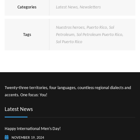
Categories
Latest News
,
Newsletters
Nuestros heroes
,
Puerto Rico
,
Sol
Tags
Petroleum
,
Sol Petroleum Puerto Rico
,
Sol Puerto Rico
Twenty-three territories, four languages, countless regional dialects and
accents. One focus: You!
Latest News
Happy International Men’s Day!
NOVEMBER 19, 2024