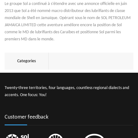
Le groupe Sol a continué à s’étendre avec une annonce officielle en juin
2013 que Sol a été nommé macro distributeur des lubrifiants de classe
mondiale de Shell en Jamaïque. Opérant sous le nom de SOL PETROLEUM
JAMAICA LIMITED cette aventure améliore encore la position de Sol
comme le MD de lubrifiants des Caraïbes et positionne Sol parmi les
premiers MD dans le monde.
Categories
Twenty-three territories, four languages, countless regional dialects and
accents. One focus: You!
Customer feedback